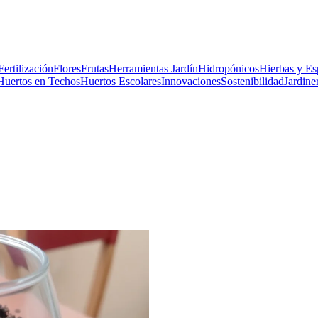
Fertilización
Flores
Frutas
Herramientas Jardín
Hidropónicos
Hierbas y Es
Huertos en Techos
Huertos Escolares
Innovaciones
Sostenibilidad
Jardiner