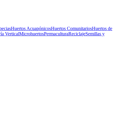
pecias
Huertos Acuapónicos
Huertos Comunitarios
Huertos de
ía Vertical
Microhuertos
Permacultura
Reciclaje
Semillas y