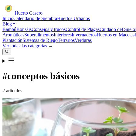
Huerto Casero
Inicio
Calendario de Siembra
Huertos Urbanos
Blog
Bambú
Bonsáis
Consejos y trucos
Control de Plagas
Cuidado del Suelo
Aromáticas
Superalimentos
Interiores
Invernaderos
Huertos en Macetas
Plantación
Sistemas de Riego
Terrarios
Verduras
Ver todas las categorías →
#conceptos básicos
2 artículos