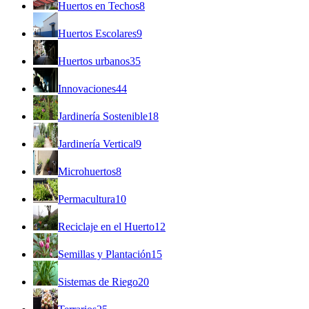
Huertos en Techos
8
Huertos Escolares
9
Huertos urbanos
35
Innovaciones
44
Jardinería Sostenible
18
Jardinería Vertical
9
Microhuertos
8
Permacultura
10
Reciclaje en el Huerto
12
Semillas y Plantación
15
Sistemas de Riego
20