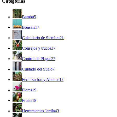
Categorías
Bambú
5
Bonsáis
17
Calendario de Siembra
21
Consejos y trucos
37
Control de Plagas
27
Cuidado del Suelo
7
Fertilización y Abonos
17
Flores
19
Frutas
18
Herramientas Jardín
43