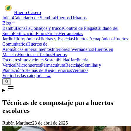
Huerto Casero
Inicio
Calendario de Siembra
Huertos Urbanos
Blog
Bambú
Bonsáis
Consejos y trucos
Control de Plagas
Cuidado del
Suelo
Fertilización
Flores
Frutas
Herramientas
Jardín
Hidropónicos
Hierbas y Especias
Huertos Acuapónicos
Huertos
Comunitarios
Huertos de
Aromáticas
Superalimentos
Interiores
Invernaderos
Huertos en
Macetas
Huertos en Techos
Huertos
Escolares
Innovaciones
Sostenibilidad
Jardinería
Vertical
Microhuertos
Permacultura
Reciclaje
Semillas y
Plantación
Sistemas de Riego
Terrarios
Verduras
Ver todas las categorías →
Técnicas de compostaje para huertos
escolares
Rubén Martínez
23 de abril de 2025