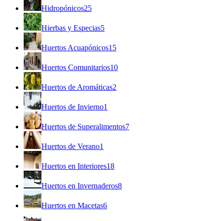
Hidropónicos
25
Hierbas y Especias
5
Huertos Acuapónicos
15
Huertos Comunitarios
10
Huertos de Aromáticas
2
Huertos de Invierno
1
Huertos de Superalimentos
7
Huertos de Verano
1
Huertos en Interiores
18
Huertos en Invernaderos
8
Huertos en Macetas
6