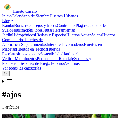
Huerto Casero
Inicio
Calendario de Siembra
Huertos Urbanos
Blog
Bambú
Bonsáis
Consejos y trucos
Control de Plagas
Cuidado del
Suelo
Fertilización
Flores
Frutas
Herramientas
Jardín
Hidropónicos
Hierbas y Especias
Huertos Acuapónicos
Huertos
Comunitarios
Huertos de
Aromáticas
Superalimentos
Interiores
Invernaderos
Huertos en
Macetas
Huertos en Techos
Huertos
Escolares
Innovaciones
Sostenibilidad
Jardinería
Vertical
Microhuertos
Permacultura
Reciclaje
Semillas y
Plantación
Sistemas de Riego
Terrarios
Verduras
Ver todas las categorías →
#ajos
1 artículos