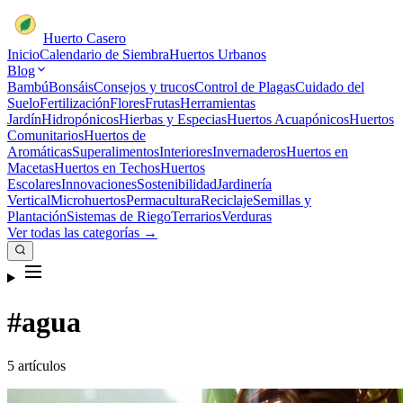
Huerto Casero
Inicio
Calendario de Siembra
Huertos Urbanos
Blog
Bambú
Bonsáis
Consejos y trucos
Control de Plagas
Cuidado del
Suelo
Fertilización
Flores
Frutas
Herramientas
Jardín
Hidropónicos
Hierbas y Especias
Huertos Acuapónicos
Huertos
Comunitarios
Huertos de
Aromáticas
Superalimentos
Interiores
Invernaderos
Huertos en
Macetas
Huertos en Techos
Huertos
Escolares
Innovaciones
Sostenibilidad
Jardinería
Vertical
Microhuertos
Permacultura
Reciclaje
Semillas y
Plantación
Sistemas de Riego
Terrarios
Verduras
Ver todas las categorías →
#agua
5 artículos