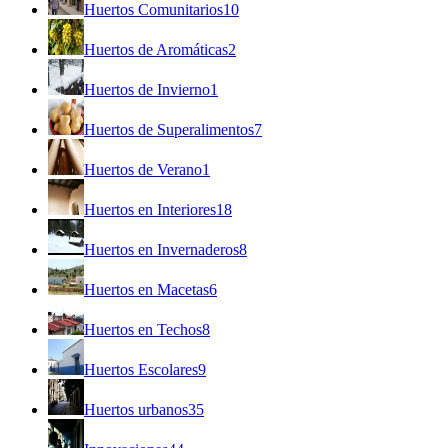
Huertos Comunitarios
10
Huertos de Aromáticas
2
Huertos de Invierno
1
Huertos de Superalimentos
7
Huertos de Verano
1
Huertos en Interiores
18
Huertos en Invernaderos
8
Huertos en Macetas
6
Huertos en Techos
8
Huertos Escolares
9
Huertos urbanos
35