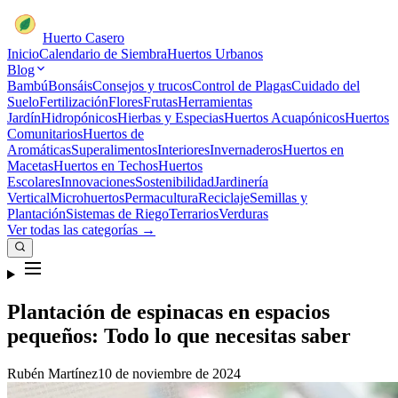
Huerto Casero
Inicio
Calendario de Siembra
Huertos Urbanos
Blog
Bambú
Bonsáis
Consejos y trucos
Control de Plagas
Cuidado del
Suelo
Fertilización
Flores
Frutas
Herramientas
Jardín
Hidropónicos
Hierbas y Especias
Huertos Acuapónicos
Huertos
Comunitarios
Huertos de
Aromáticas
Superalimentos
Interiores
Invernaderos
Huertos en
Macetas
Huertos en Techos
Huertos
Escolares
Innovaciones
Sostenibilidad
Jardinería
Vertical
Microhuertos
Permacultura
Reciclaje
Semillas y
Plantación
Sistemas de Riego
Terrarios
Verduras
Ver todas las categorías →
Plantación de espinacas en espacios
pequeños: Todo lo que necesitas saber
Rubén Martínez
10 de noviembre de 2024