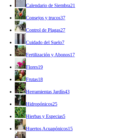
Calendario de Siembra
21
Consejos y trucos
37
Control de Plagas
27
Cuidado del Suelo
7
Fertilización y Abonos
17
Flores
19
Frutas
18
Herramientas Jardín
43
Hidropónicos
25
Hierbas y Especias
5
Huertos Acuapónicos
15