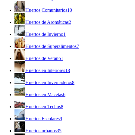
Huertos Comunitarios
10
Huertos de Aromáticas
2
Huertos de Invierno
1
Huertos de Superalimentos
7
Huertos de Verano
1
Huertos en Interiores
18
Huertos en Invernaderos
8
Huertos en Macetas
6
Huertos en Techos
8
Huertos Escolares
9
Huertos urbanos
35