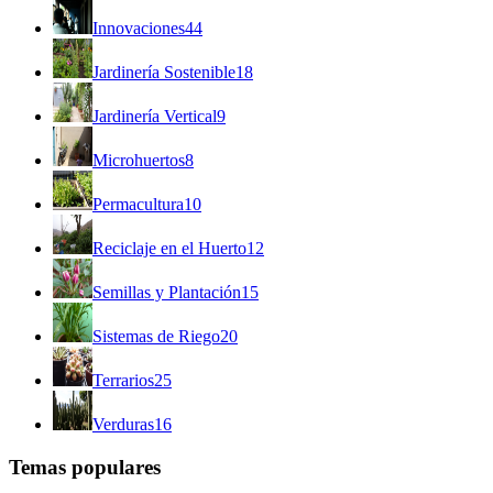
Innovaciones
44
Jardinería Sostenible
18
Jardinería Vertical
9
Microhuertos
8
Permacultura
10
Reciclaje en el Huerto
12
Semillas y Plantación
15
Sistemas de Riego
20
Terrarios
25
Verduras
16
Temas populares