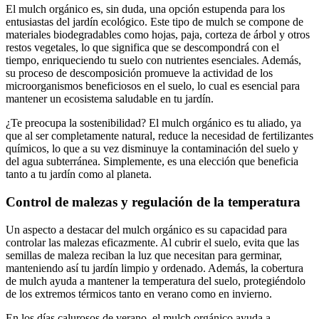
El mulch orgánico es, sin duda, una opción estupenda para los
entusiastas del jardín ecológico. Este tipo de mulch se compone de
materiales biodegradables como hojas, paja, corteza de árbol y otros
restos vegetales, lo que significa que se descompondrá con el
tiempo, enriqueciendo tu suelo con nutrientes esenciales. Además,
su proceso de descomposición promueve la actividad de los
microorganismos beneficiosos en el suelo, lo cual es esencial para
mantener un ecosistema saludable en tu jardín.
¿Te preocupa la sostenibilidad? El mulch orgánico es tu aliado, ya
que al ser completamente natural, reduce la necesidad de fertilizantes
químicos, lo que a su vez disminuye la contaminación del suelo y
del agua subterránea. Simplemente, es una elección que beneficia
tanto a tu jardín como al planeta.
Control de malezas y regulación de la temperatura
Un aspecto a destacar del mulch orgánico es su capacidad para
controlar las malezas eficazmente. Al cubrir el suelo, evita que las
semillas de maleza reciban la luz que necesitan para germinar,
manteniendo así tu jardín limpio y ordenado. Además, la cobertura
de mulch ayuda a mantener la temperatura del suelo, protegiéndolo
de los extremos térmicos tanto en verano como en invierno.
En los días calurosos de verano, el mulch orgánico ayuda a