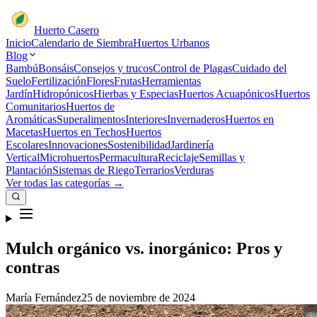
Huerto Casero
Inicio
Calendario de Siembra
Huertos Urbanos
Blog
Bambú
Bonsáis
Consejos y trucos
Control de Plagas
Cuidado del
Suelo
Fertilización
Flores
Frutas
Herramientas
Jardín
Hidropónicos
Hierbas y Especias
Huertos Acuapónicos
Huertos
Comunitarios
Huertos de
Aromáticas
Superalimentos
Interiores
Invernaderos
Huertos en
Macetas
Huertos en Techos
Huertos
Escolares
Innovaciones
Sostenibilidad
Jardinería
Vertical
Microhuertos
Permacultura
Reciclaje
Semillas y
Plantación
Sistemas de Riego
Terrarios
Verduras
Ver todas las categorías →
Mulch orgánico vs. inorgánico: Pros y
contras
María Fernández
25 de noviembre de 2024