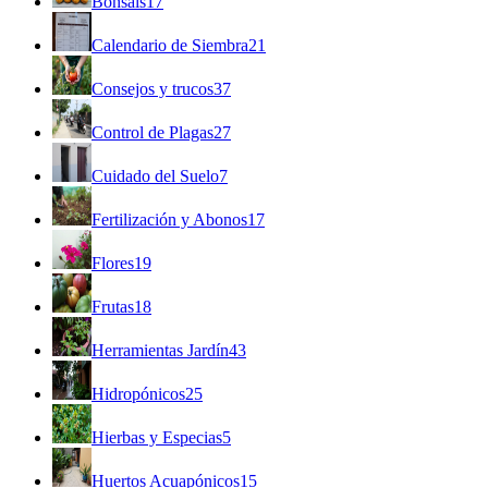
Bonsáis
17
Calendario de Siembra
21
Consejos y trucos
37
Control de Plagas
27
Cuidado del Suelo
7
Fertilización y Abonos
17
Flores
19
Frutas
18
Herramientas Jardín
43
Hidropónicos
25
Hierbas y Especias
5
Huertos Acuapónicos
15