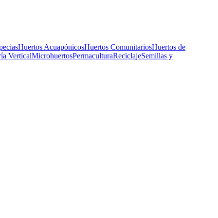
pecias
Huertos Acuapónicos
Huertos Comunitarios
Huertos de
ía Vertical
Microhuertos
Permacultura
Reciclaje
Semillas y