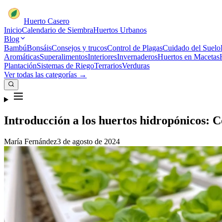
Huerto Casero
Inicio
Calendario de Siembra
Huertos Urbanos
Blog
Bambú
Bonsáis
Consejos y trucos
Control de Plagas
Cuidado del Suelo
Aromáticas
Superalimentos
Interiores
Invernaderos
Huertos en Macetas
Plantación
Sistemas de Riego
Terrarios
Verduras
Ver todas las categorías →
Introducción a los huertos hidropónicos: C
María Fernández
3 de agosto de 2024