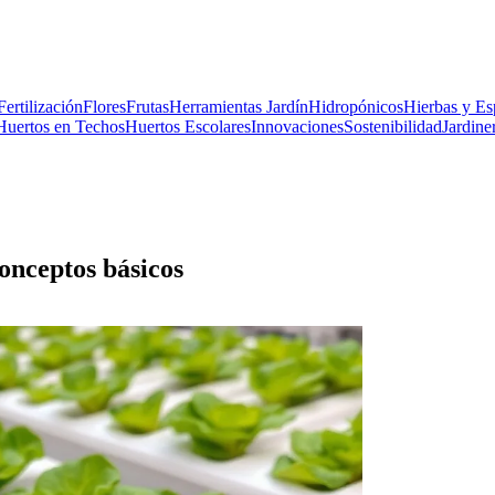
Fertilización
Flores
Frutas
Herramientas Jardín
Hidropónicos
Hierbas y Es
Huertos en Techos
Huertos Escolares
Innovaciones
Sostenibilidad
Jardiner
onceptos básicos